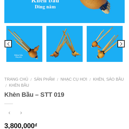
TRANG CHỦ
SẢN PHẨM
NHẠC CỤ HƠI
KHÈN, SÁO BẦU
/
/
/
KHÈN BẦU
/
Khèn Bầu – STT 019
3,800,000
₫