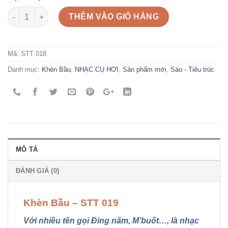
Số lượng
THÊM VÀO GIỎ HÀNG
Mã:
STT 018
Danh mục:
Khèn Bầu
,
NHẠC CỤ HƠI
,
Sản phẩm mới
,
Sáo - Tiêu trúc
MÔ TẢ
ĐÁNH GIÁ (0)
Khèn Bầu –
STT 019
Với nhiều tên gọi Đing năm, M’buốt…, là nhạc