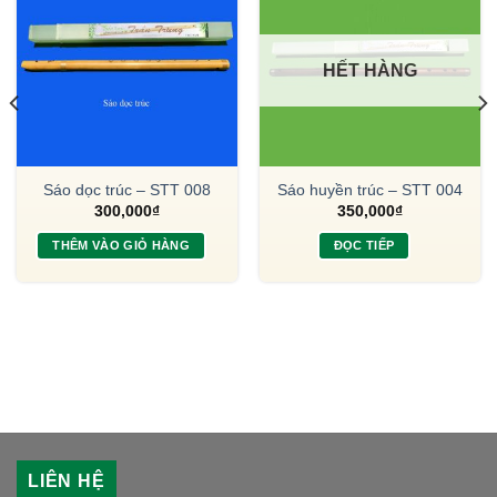
HẾT HÀNG
Sáo dọc trúc – STT 008
Sáo huyền trúc – STT 004
300,000
₫
350,000
₫
THÊM VÀO GIỎ HÀNG
ĐỌC TIẾP
LIÊN HỆ