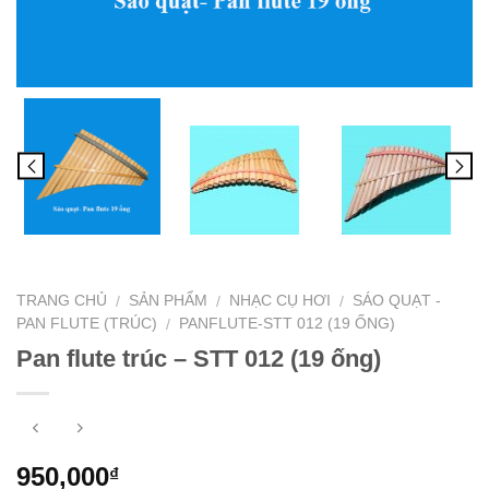
TRANG CHỦ
SẢN PHẨM
NHẠC CỤ HƠI
SÁO QUẠT -
/
/
/
PAN FLUTE (TRÚC)
PANFLUTE-STT 012 (19 ỐNG)
/
Pan flute trúc – STT 012 (19 ống)
950,000
₫