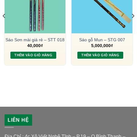
Sáo Sơn mài giá rẻ – STT 018
Sáo gỗ Mun – STG 007
40,000
₫
5,000,000
₫
THÊM VÀO GIỎ HÀNG
THÊM VÀO GIỎ HÀNG
LIÊN HỆ
Địa Chỉ : 4c Xô Viết Nghệ Tĩnh – P.19 – Q.Bình Thạnh –