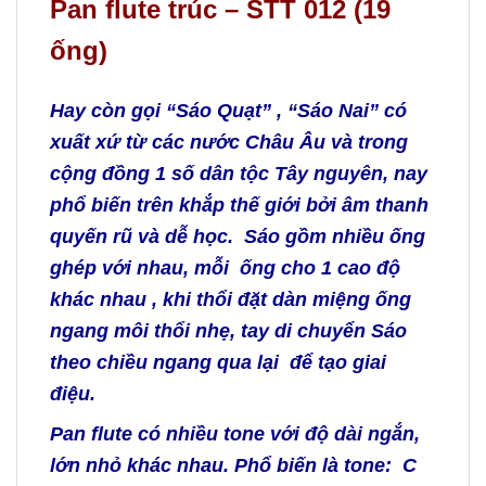
Pan flute trúc – STT 012 (19
ống)
Hay còn gọi
“Sáo Quạt” , “Sáo Nai”
có
xuất xứ từ các nước Châu Âu và trong
cộng đồng 1 số dân tộc Tây nguyên, nay
phổ biến trên khắp thế giới bởi âm thanh
quyến rũ và dễ học. Sáo gồm nhiều ống
ghép với nhau, mỗi ống cho 1 cao độ
khác nhau , khi thổi đặt dàn miệng ống
ngang môi thổi nhẹ, tay di chuyển Sáo
theo chiều ngang qua lại để tạo giai
điệu.
Pan flute có nhiều tone với độ dài ngắn,
lớn nhỏ khác nhau. Phổ biến là tone:
C