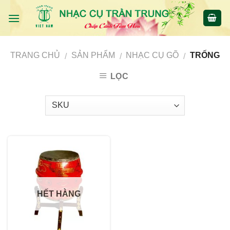
Skip
to
content
TRANG CHỦ
SẢN PHẨM
NHẠC CỤ GÕ
TRỐNG
/
/
/
LỌC
HẾT HÀNG