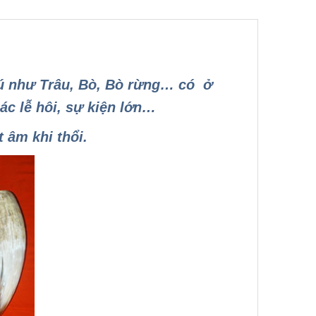
hú như Trâu, Bò, Bò rừng… có ở
ác lễ hôi, sự kiện lớn…
 âm khi thổi.