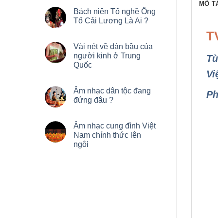
MÔ T
Bách niên Tổ nghề Ông
Tổ Cải Lương Là Ai ?
T
Vài nét về đàn bầu của
người kinh ở Trung
Tù
Quốc
Vi
Âm nhạc dân tộc đang
Ph
đứng đâu ?
Âm nhạc cung đình Việt
Nam chính thức lên
ngôi