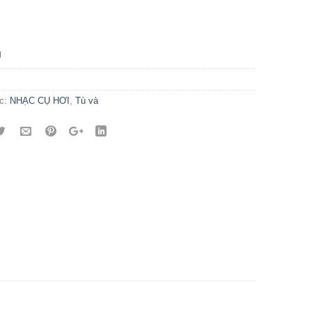
g
c:
NHẠC CỤ HƠI
,
Tù và