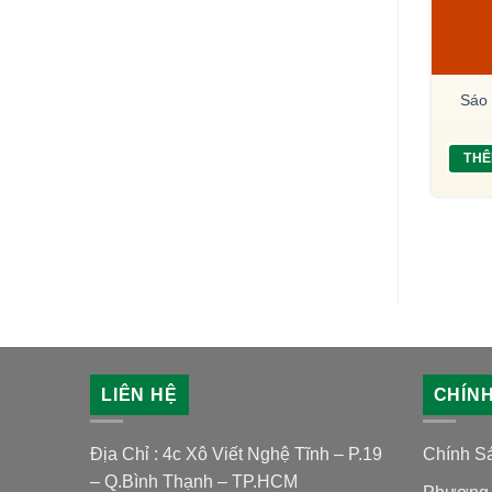
Pan flute trúc – STT 012 (19
 trúc mắt – STT 002
Sáo 
ống)
400,000
₫
950,000
₫
ÊM VÀO GIỎ HÀNG
THÊ
THÊM VÀO GIỎ HÀNG
LIÊN HỆ
CHÍN
Địa Chỉ : 4c Xô Viết Nghệ Tĩnh – P.19
Chính S
– Q.Bình Thạnh – TP.HCM