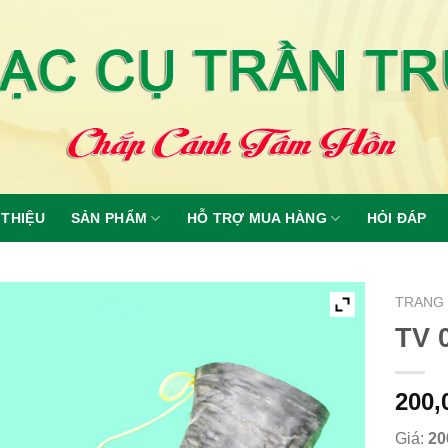
 THIỆU
SẢN PHẨM
HỖ TRỢ MUA HÀNG
HỎI ĐÁP
TRANG
TV 
200,
Giá:
20