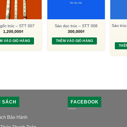
Sáo trúc
gốc trúc – STT 007
Sáo dọc trúc – STT 008
1,200,000
₫
300,000
₫
M VÀO GIỎ HÀNG
THÊM VÀO GIỎ HÀNG
THÊ
H SÁCH
FACEBOOK
ách Bảo Hành