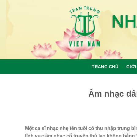
Skip
to
content
TRANG CHỦ
GIỚI
Âm nhạc dâ
Một ca sĩ nhạc nhẹ tên tuổi có thu nhập trung bì
lĩnh vực âm nhạc cổ truyền thù lao không bằng 