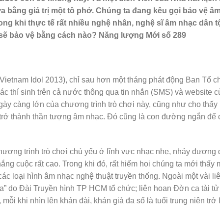
ưa bằng giá trị một tô phở. Chúng ta đang kêu gọi bảo vệ â
ong khi thực tế rất nhiều nghệ nhân, nghệ sĩ âm nhạc dân t
 sẽ bảo vệ bằng cách nào? Năng lượng Mới số 289
Vietnam Idol 2013), chỉ sau hơn một tháng phát động Ban Tổ c
c thí sinh trên cả nước thông qua tin nhắn (SMS) và website c
gày càng lớn của chương trình trò chơi này, cũng như cho thấy
o trở thành thần tượng âm nhạc. Đó cũng là con đường ngắn để
hương trình trò chơi chủ yếu ở lĩnh vực nhạc nhẹ, nhảy đương đạ
ng cuộc rất cao. Trong khi đó, rất hiếm hoi chúng ta mới thấy 
 các loại hình âm nhạc nghệ thuật truyền thống. Ngoài một vài li
 sa” do Đài Truyền hình TP HCM tổ chức; liên hoan Đờn ca tài t
ỗi khi nhìn lên khán đài, khán giả đa số là tuổi trung niên trở 