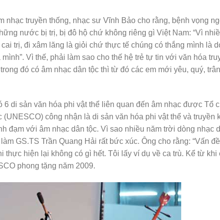
âm nhạc truyền thống, nhạc sư Vĩnh Bảo cho rằng, bệnh vọng ng
ững nước bị trị, bị đô hộ chứ không riêng gì Việt Nam: “Vì nhi
i trị, đi xâm lăng là giỏi chứ thực tế chúng có thắng mình là d
h”. Vì thế, phải làm sao cho thế hệ trẻ tự tin với văn hóa tru
trong đó có âm nhạc dân tộc thì từ đó các em mới yêu, quý, trân
 có 6 di sản văn hóa phi vật thể liên quan đến âm nhạc được Tổ 
 (UNESCO) công nhận là di sản văn hóa phi vật thể và truyền 
ãnh đạm với âm nhạc dân tộc. Vì sao nhiều năm trời dòng nhạc 
 làm GS.TS Trần Quang Hải rất bức xúc. Ông cho rằng: “Vấn đ
thực hiện lại không có gì hết. Tôi lấy ví dụ về ca trù. Kể từ khi 
NESCO phong tặng năm 2009.