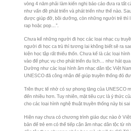
vòng 4 năm phải làm kiến nghị báo cáo đưa ra tất c
như vấn đề phát triển và phát triển như thế nào. Sa
được giúp đỡ, bồi dưỡng, còn những người trẻ thì 
rap hoặc pop…”.
Chưa kể những người đi học các loại nhạc cụ truy
người đi học ca trù thì tương lai không biết sẽ ra s
kiện học tập rất thiếu thốn. Chưa kể là các loại hì
vào để phục vụ cho phát triển du lịch… như hát q
Dường như các loại hình âm nhạc dân tộc Việt Na
UNESCO đã công nhận để giúp truyền thống đó đượ
Trên thực tế nhờ có sự phong tặng của UNESCO mà 
đến nhiều hơn. Tuy nhiên, mặt tiêu cực là ý thức c
cho các loại hình nghệ thuật truyền thống này bị sai
Hiện nay chưa có chương trình giáo dục nào ở Việ
bản để trẻ em có thể tiếp cận âm nhạc dân tộc từ n