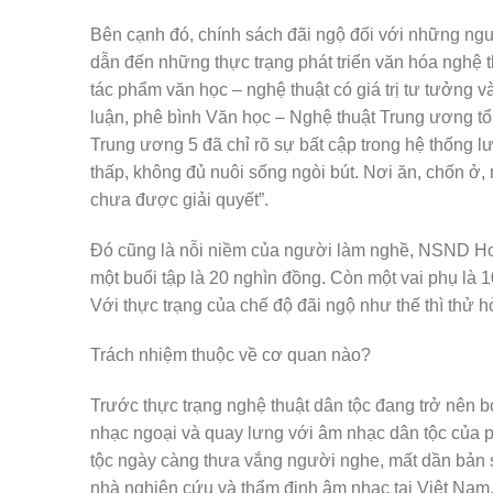
Bên cạnh đó, chính sách đãi ngộ đối với những n
dẫn đến những thực trạng phát triển văn hóa nghệ t
tác phẩm văn học – nghệ thuật có giá trị tư tưởng 
luận, phê bình Văn học – Nghệ thuật Trung ương t
Trung ương 5 đã chỉ rõ sự bất cập trong hệ thống 
thấp, không đủ nuôi sống ngòi bút. Nơi ăn, chốn ở,
chưa được giải quyết”.
Đó cũng là nỗi niềm của người làm nghề, NSND Hoà
một buổi tập là 20 nghìn đồng. Còn một vai phụ là 1
Với thực trạng của chế độ đãi ngộ như thế thì thử 
Trách nhiệm thuộc về cơ quan nào?
Trước thực trạng nghệ thuật dân tộc đang trở nên b
nhạc ngoại và quay lưng với âm nhạc dân tộc của 
tộc ngày càng thưa vắng người nghe, mất dần bản sắc
nhà nghiên cứu và thẩm định âm nhạc tại Việt Nam