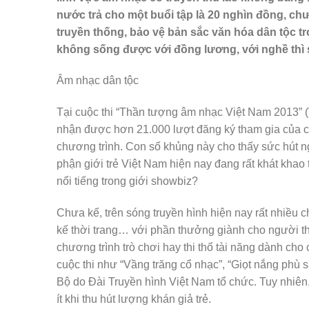
nước trả cho một buổi tập là 20 nghìn đồng, ch
truyền thống, bảo vệ bản sắc văn hóa dân tộc tr
không sống được với đồng lương, với nghề thì
Âm nhạc dân tộc
Tại cuộc thi “Thần tượng âm nhạc Việt Nam 2013” (
nhận được hơn 21.000 lượt đăng ký tham gia của cá
chương trình. Con số khủng này cho thấy sức hút n
phận giới trẻ Việt Nam hiện nay đang rất khát kha
nổi tiếng trong giới showbiz?
Chưa kể, trên sóng truyền hình hiện nay rất nhiều c
kế thời trang… với phần thưởng giành cho người thắ
chương trình trò chơi hay thi thố tài năng dành cho
cuộc thi như “Vầng trăng cổ nhạc”, “Giọt nắng phù
Bộ do Đài Truyền hình Việt Nam tổ chức. Tuy nhiên, m
ít khi thu hút lượng khán giả trẻ.