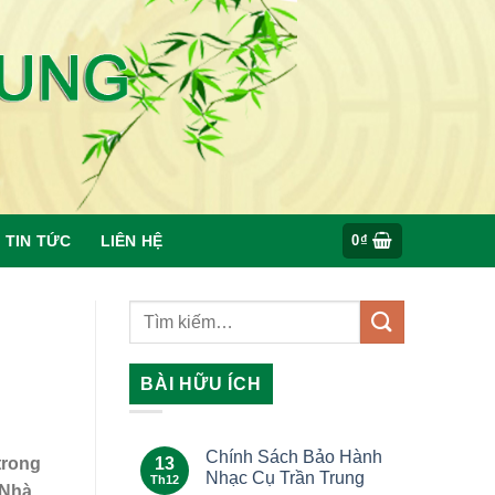
TIN TỨC
LIÊN HỆ
0
₫
BÀI HỮU ÍCH
Chính Sách Bảo Hành
13
trong
Nhạc Cụ Trần Trung
Th12
 Nhà