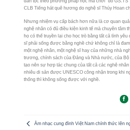
dân tộc theo phương pháp học mà chơi” do GS.TS
CLB Tiếng hát quê hương do nghệ sĩ Thúy Hoan chủ
Nhưng nhiệm vụ cấp bách hơn nữa là cơ quan quản
nghệ nhân có đủ điều kiện kinh tế mà chuyên tâm th
họ có thể truyền lại cho học trò bằng tất cả tình yê
sĩ phải sống được bằng nghề chứ không chỉ là đam m
một nghệ nhân, một nghệ sĩ hay của những nhà ngh
trương, chính sách của Đảng và Nhà nước, của Bộ
tạo nên sự hợp tác chung của tất cả các nghệ nhân
nhiêu di sản được UNESCO công nhận trong khi ngh
thống thì không sống được với nghề.
Âm nhạc cung đình Việt Nam chính thức lên n