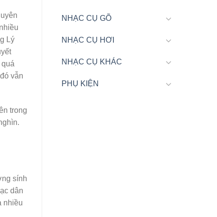
guyên
NHẠC CỤ GÕ
 nhiều
ng Lý
NHẠC CỤ HƠI
uyết
NHẠC CỤ KHÁC
c quá
 đó vẫn
PHỤ KIỆN
ên trong
nghìn.
ớng sính
hạc dân
a nhiều