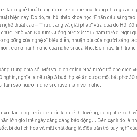
gười làm nghệ thuật cũng được xem như một trong những căn n
huật hiện nay. Do đó, tại hội thảo khoa học “Phấn đấu sáng tạo
và nghệ thuật cao – Thực trạng và giải pháp” vừa qua do Hội đồ
ổ chức. Nhà văn Đỗ Kim Cuông bức xúc: “15 năm trước, Nghị q
lương bổng của nghệ sĩ biểu diễn, nhuận bút của người sáng tá
 môi trường hành nghề của nghệ sĩ quá khổ. Đến nay, tình trạng
ng Dũng chia sẻ: Một vai diễn chính Nhà nước trả cho diễn vi
0 nghìn, nghĩa là nếu tập 3 buổi họ sẽ ăn được một bát phở 30 
hỏi làm sao người nghệ sĩ chuyên tâm với nghề.
ơ vơ, lạc lõng trước cơn lốc kinh tế thị trường, cũng như xu hư
phần lớn giới trẻ ngày càng đáng báo động… Bên cạnh đó là n
, bị du lịch hóa và mất chất đang là điều trăn trở suy nghĩ củ
.