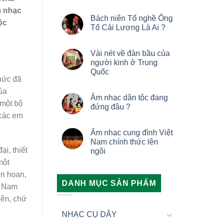
m nhạc
Bách niên Tổ nghề Ông
ộc
Tổ Cải Lương Là Ai ?
Vài nét về đàn bầu của
người kinh ở Trung
Quốc
hức đã
ủa
Âm nhạc dân tộc đang
 một bộ
đứng đâu ?
 các em
Âm nhạc cung đình Việt
Nam chính thức lên
i, thiết
ngôi
một
ên hoan,
DANH MỤC SẢN PHẨM
ử Nam
lên, chứ
NHẠC CỤ DÂY