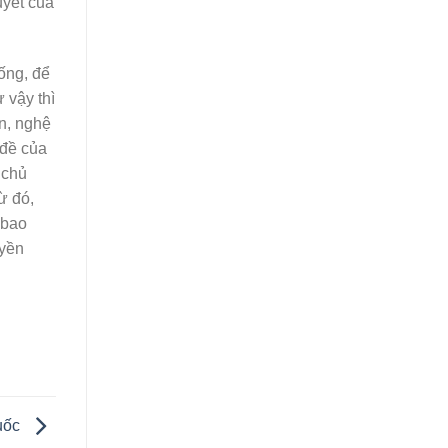
yết của
ống, để
 vậy thì
ân, nghệ
 đề của
 chủ
ừ đó,
 bao
uyền
Quốc