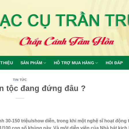
 THIỆU
SẢN PHẨM
HỖ TRỢ MUA HÀNG
HỎI ĐÁP
TIN TỨC
n tộc đang đứng đâu ?
nh 30-150 triệu/show diễn, trong khi một nghệ sĩ hoạt động 
1/100 con số khủng này. Và một diễn viên của Nhà hát kịch