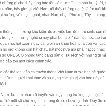
ả những gì cho thấy rằng bảo tồn có được Chính phủ lưu ý tới,
u 4 năm, bây giờ tại Việt Nam, tôi thấy những nghệ sĩ lớn tuổi k
lại hướng về nhạc ngoại, nhạc Hàn, nhạc Phương Tây, hip hop,
ền thống thì thường khó kiếm được việc làm để mưu sinh, còn 
ao trong khi những nghệ sĩ này phải bỏ ra 5-7 năm để học tập tro
nh quan họ, hát xoan ngày càng bị sân khấu hóa, pha trộn với các
uan họ giờ không còn hát chay, hát mộc nữa mà phải hát có nh
m do UNESCO phong tặng đang dần đi sai lệch với những gì m
c bảo tồn một cách chính xác.
các thể loại dân ca truyền thống Việt Nam được bạn bè quốc t
ủa những người khai thác và sử dụng các giá trị văn hóa này đã
 lệch.
t Nam đưa âm nhạc cổ truyền vào dạy trong trường học một các
hỏ. Trừ một số chương trình, trong đó có chương trình “Dạy âm 