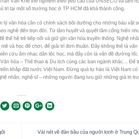
 Trần Văn Khê thể nghiệm theo yêu cầu của UNSECO và tâm hu
 trì tại một số trường học ở TP HCM đã khá thành công.
 lý văn hóa cần có chính sách bồi dưỡng cho những báu vật s
eo nghề đến trọn đời. Từ tâm huyết và quyết tâm cống hiến như
u để thế hệ trẻ tiếp nối và giữ gìn văn hóa truyền thống. Nghệ nh
ê và học để chơi, để giải trí đơn thuần. Đây không thể là vấn
iên cứu âm nhạc dân tộc học, mà đây còn là vấn đề đường lối,
 Văn hóa – Thể thao & Du lịch cùng các ban ngành khác… Để t
 trên khắp đất nước Việt Nam. Đừng quá tự hào là Việt Nam có
ệ nhân, nghệ sĩ – những người đang lưu giữ những giá trị tr
gôi
Vài nét về đàn bầu của người kinh ở Trung 