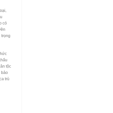
oại,
ều
o có
yền
 trọng
chức
khẩu
dân tộc
ề bảo
ca trù