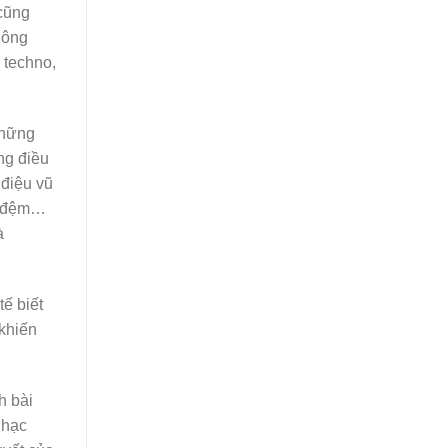
 cũng
hông
 techno,
những
ng điều
 điệu vũ
ạc đệm…
à
ế biết
 khiến
h bài
nhạc