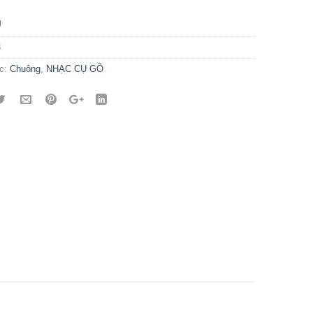
g
8
c:
Chuông
,
NHẠC CỤ GÕ