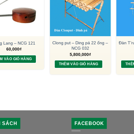
Clong put – Ding pá 22 ống –
Đàn T’r
g Lang – NCG 121
NCG 032
60,000
₫
5,800,000
₫
M VÀO GIỎ HÀNG
THÊM VÀO GIỎ HÀNG
THÊ
H SÁCH
FACEBOOK