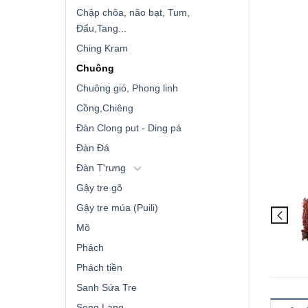
Chập chõa, não bạt, Tum,
Đẩu,Tang...
Ching Kram
Chuông
Chuông gió, Phong linh
Cồng,Chiêng
Đàn Clong put - Ding pá
Đàn Đá
Đàn T'rưng
Gậy tre gõ
Gậy tre múa (Puili)
Mõ
Phách
Phách tiền
Sanh Sứa Tre
Song Lang