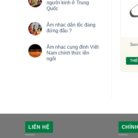
người kinh ở Trung
Quốc
HẾT HÀNG
Âm nhạc dân tộc đang
đứng đâu ?
gió, Phong linh – NCG
Đàn T’rưng 19 ống – NCG 023
Son
Âm nhạc cung đình Việt
101
1,800,000
₫
Nam chính thức lên
100,000
₫
ngôi
THÊM VÀO GIỎ HÀNG
THÊ
ĐỌC TIẾP
LIÊN HỆ
CHÍN