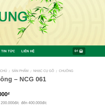
TIN TỨC
LIÊN HỆ
0
₫
 CHỦ
SẢN PHẨM
NHẠC CỤ GÕ
CHUÔNG
/
/
/
ông – NCG 061
000
₫
: 200.000đ/c đến 400.000đ/c