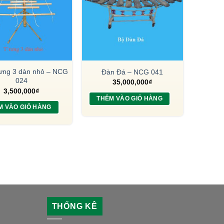
ưng 3 dàn nhỏ – NCG
Đàn Đá – NCG 041
024
35,000,000
₫
3,500,000
₫
THÊM VÀO GIỎ HÀNG
M VÀO GIỎ HÀNG
THỐNG KÊ