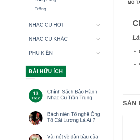
MÔ T
Trống
C
NHẠC CỤ HƠI
Là
NHẠC CỤ KHÁC
PHỤ KIỆN
BÀI HỮU ÍCH
Chính Sách Bảo Hành
13
Nhạc Cụ Trần Trung
Th12
SẢN
Bách niên Tổ nghề Ông
Tổ Cải Lương Là Ai ?
Vài nét về đàn bầu của