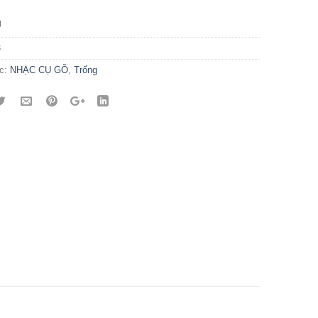
g
3
c:
NHẠC CỤ GÕ
,
Trống