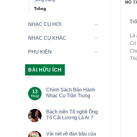
MÔ T
Trống
Tr
NHẠC CỤ HƠI
Là 
NHẠC CỤ KHÁC
Có 
Chi
PHỤ KIỆN
Thù
BÀI HỮU ÍCH
Chính Sách Bảo Hành
13
Nhạc Cụ Trần Trung
Th12
Bách niên Tổ nghề Ông
Tổ Cải Lương Là Ai ?
Vài nét về đàn bầu của