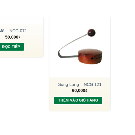
HẾT HÀNG
Mõ – NCG 071
50,000
₫
ĐỌC TIẾP
Song Lang – NCG 121
60,000
₫
THÊM VÀO GIỎ HÀNG