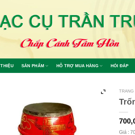
 THIỆU
SẢN PHẨM
HỖ TRỢ MUA HÀNG
HỎI ĐÁP
TRANG
Trố
700,
Giá : 7