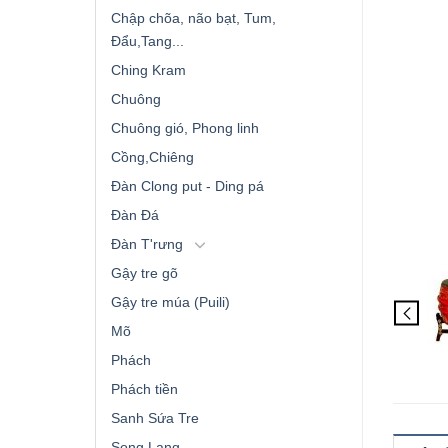
Chập chõa, não bạt, Tum,
Đẩu,Tang...
Ching Kram
Chuông
Chuông gió, Phong linh
Cồng,Chiêng
Đàn Clong put - Ding pá
Đàn Đá
Đàn T'rưng
Gậy tre gõ
Gậy tre múa (Puili)
Mõ
Phách
Phách tiền
Sanh Sứa Tre
Song Lang