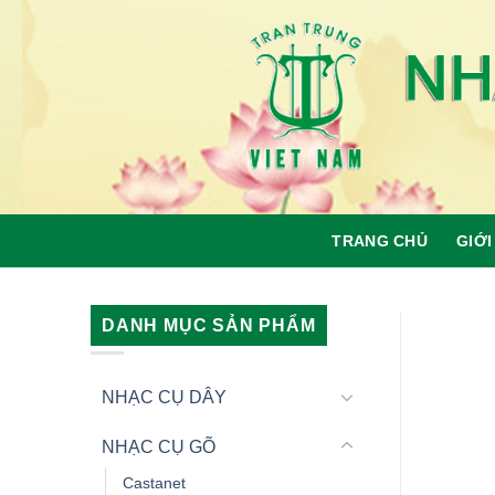
Skip
to
content
TRANG CHỦ
GIỚI
DANH MỤC SẢN PHẨM
NHẠC CỤ DÂY
NHẠC CỤ GÕ
Castanet