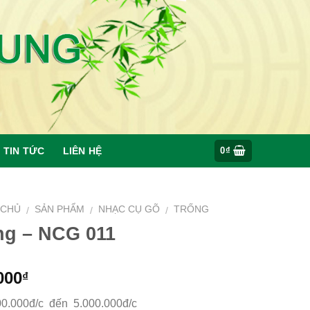
TIN TỨC
LIÊN HỆ
0
₫
 CHỦ
SẢN PHẨM
NHẠC CỤ GÕ
TRỐNG
/
/
/
ng – NCG 011
000
₫
00.000đ/c đến 5.000.000đ/c