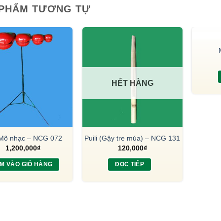
 PHẨM TƯƠNG TỰ
HẾT HÀNG
 Mõ nhạc – NCG 072
Puili (Gậy tre múa) – NCG 131
1,200,000
₫
120,000
₫
M VÀO GIỎ HÀNG
ĐỌC TIẾP