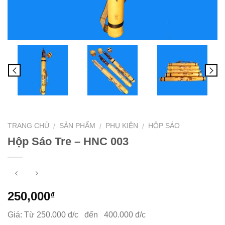
TRANG CHỦ
SẢN PHẨM
PHỤ KIỆN
HỘP SÁO
/
/
/
Hộp Sáo Tre – HNC 003
250,000
₫
Giá: Từ 250.000 đ/c đến 400.000 đ/c