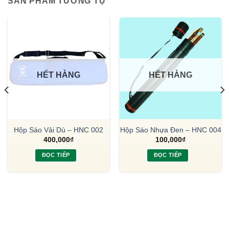
SẢN PHẨM TƯƠNG TỰ
HẾT HÀNG
HẾT HÀNG
Hộp Sáo Vải Dù – HNC 002
Hộp Sáo Nhựa Đen – HNC 004
400,000
₫
100,000
₫
ĐỌC TIẾP
ĐỌC TIẾP