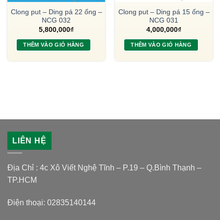
Clong put – Ding pá 22 ống –
Clong put – Ding pá 15 ống –
NCG 032
NCG 031
5,800,000
₫
4,000,000
₫
THÊM VÀO GIỎ HÀNG
THÊM VÀO GIỎ HÀNG
LIÊN HỆ
Địa Chỉ : 4c Xô Viết Nghệ Tĩnh – P.19 – Q.Bình Thạnh –
TP.HCM
Điện thoại: 02835140144