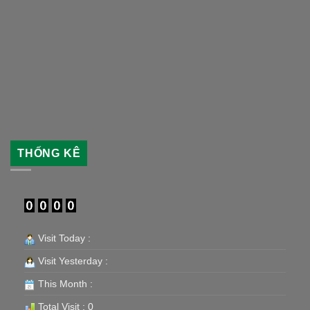
THỐNG KÊ
Visit Today :
Visit Yesterday :
This Month :
Total Visit : 0