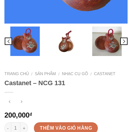
TRANG CHỦ
SẢN PHẨM
NHẠC CỤ GÕ
CASTANET
/
/
/
Castanet – NCG 131
200,000
₫
Số lượng
THÊM VÀO GIỎ HÀNG