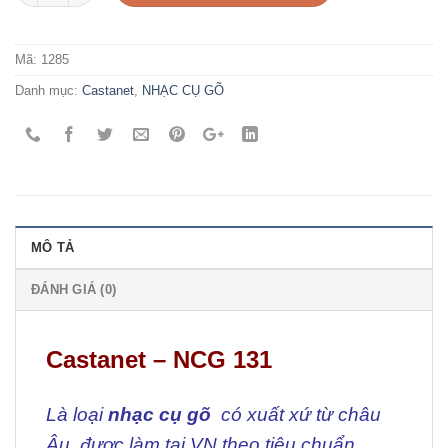
Mã:
1285
Danh mục:
Castanet
,
NHẠC CỤ GÕ
MÔ TẢ
ĐÁNH GIÁ (0)
Castanet – NCG 131
Là loại
nhạc cụ gõ
có xuất xứ từ châu
Âu, được làm tại VN theo tiêu chuẩn