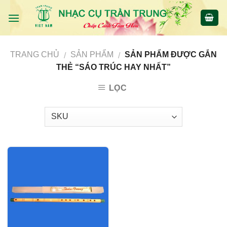
Skip
to
content
TRANG CHỦ
SẢN PHẨM
SẢN PHẨM ĐƯỢC GẮN
/
/
THẺ “SÁO TRÚC HAY NHẤT”
LỌC