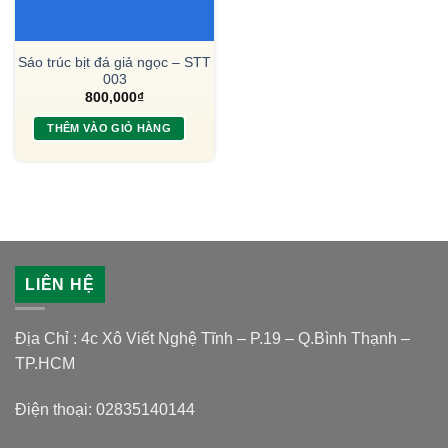
Sáo trúc bịt đá giả ngọc – STT
003
800,000
₫
THÊM VÀO GIỎ HÀNG
LIÊN HỆ
Địa Chỉ : 4c Xô Viết Nghệ Tĩnh – P.19 – Q.Bình Thạnh –
TP.HCM
Điện thoại: 02835140144