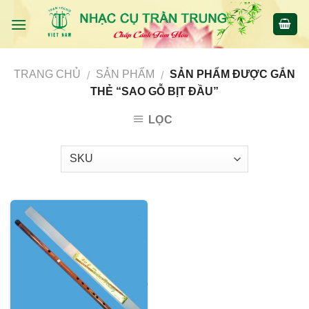
Skip
to
content
TRANG CHỦ
SẢN PHẨM
SẢN PHẨM ĐƯỢC GẮN
/
/
THẺ “SAO GỖ BỊT ĐẦU”
LỌC